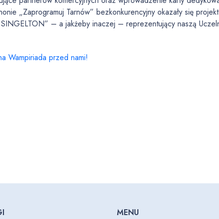
zujące partnerów komercyjnych oraz wprowadzenie karty dedykowan
honie „Zaprogramuj Tarnów” bezkonkurencyjny okazały się projek
INGELTON” – a jakżeby inaczej – reprezentujący naszą Uczeln
na Wampiriada przed nami!
I
MENU