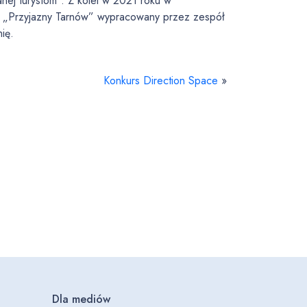
ej turystom”. Z kolei w 2021 roku w
t „Przyjazny Tarnów” wypracowany przez zespół
ię.
Konkurs Direction Space
»
Dla mediów