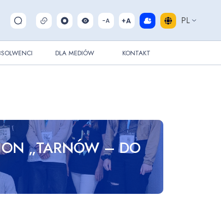
PL
Pokaż/ukryj wyszukiwarkę
BSOLWENCI
DLA MEDIÓW
KONTAKT
HON „TARNÓW – DO