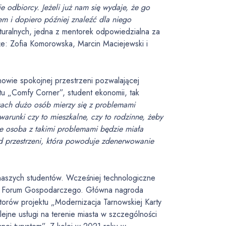
ie odbiorcy.
Jeżeli już nam się wydaje, że go
lem i dopiero później znaleźć dla niego
turalnych, jedna z mentorek odpowiedzialna za
że: Zofia Komorowska, Marcin Maciejewski i
wie spokojnej przestrzeni pozwalającej
tu „Comfy Corner”, student ekonomii, tak
ach dużo osób mierzy się z problemami
arunki czy to mieszkalne, czy to rodzinne, żeby
ie osoba z takimi problemami będzie miała
d przestrzeni, która powoduje zdenerwowanie
 naszych studentów. Wcześniej technologiczne
zas Forum Gospodarczego. Główna nagroda
orów projektu „Modernizacja Tarnowskiej Karty
lejne usługi na terenie miasta w szczególności