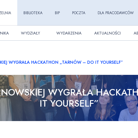
ZELNIA
BIBLIOTEKA
BIP
POCZTA
DLA PRACODAWCÓW
NIKA
WYDZIAŁY
WYDARZENIA
AKTUALNOŚCI
A
SKIEJ WYGRAŁA HACKATHON „TARNÓW – DO IT YOURSELF”
TARNOWSKIEJ WYGRAŁA HACKAT
IT YOURSELF”