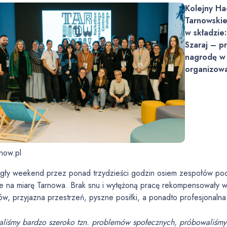
Kolejny Ha
Tarnowskie
w składzie
Szaraj – p
nagrodę w 
organizowa
rnow.pl
gły weekend przez ponad trzydzieści godzin osiem zespołów pod
e na miarę Tarnowa. Brak snu i wytężoną pracę rekompensowały ws
w, przyjazna przestrzeń, pyszne posiłki, a ponadto profesjonaln
aliśmy bardzo szeroko tzn. problemów społecznych, próbowaliśmy