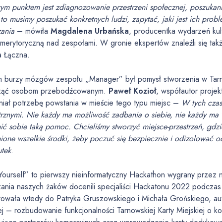
ym punktem jest zdiagnozowanie przestrzeni społecznej, poszukan
to musimy poszukać konkretnych ludzi, zapytać, jaki jest ich prob
zania
– mówiła
Magdalena Urbańska
, producentka wydarzeń kul
merytoryczną nad zespołami. W gronie ekspertów znaleźli się tak
a Łączna.
m burzy mózgów zespołu „Manager” był pomysł stworzenia w Tarno
ząć osobom przebodźcowanym.
Paweł Kozioł
, współautor projek
niał potrzebę powstania w mieście tego typu miejsc –
W tych czas
znymi. Nie każdy ma możliwość zadbania o siebie, nie każdy ma w
ć sobie taką pomoc. Chcieliśmy stworzyć miejsce-przestrzeń, gdz
one wszelkie środki, żeby poczuć się bezpiecznie i odizolować o
utek
.
 Yourself” to pierwszy nieinformatyczny Hackathon wygrany przez
zania naszych żaków docenili specjaliści Hackatonu 2022 podc
owała wtedy do Patryka Gruszowskiego i Michała Grońskiego, aut
ej – rozbudowanie funkcjonalności Tarnowskiej Karty Miejskiej o ko