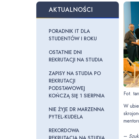
AKTUALNOŚCI
PORADNIK IT DLA
STUDENTÓW I ROKU
OSTATNIE DNI
REKRUTACJI NA STUDIA
ZAPISY NA STUDIA PO
REKRUTACJI
PODSTAWOWEJ
Fot. ta
KOŃCZĄ SIĘ 1 SIERPNIA
W ubie
NIE ŻYJE DR MARZENNA
skrojon
PYTEL-KUDELA
mentoró
REKORDOWA
–
Szuk
REKRUTACJA NA STUDIA