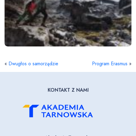
«
Dwugłos o samorządzie
Program Erasmus
»
KONTAKT Z NAMI