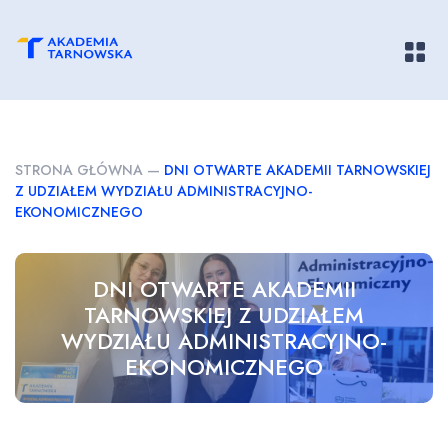
Pokaż/
STRONA GŁÓWNA
—
DNI OTWARTE AKADEMII TARNOWSKIEJ
Z UDZIAŁEM WYDZIAŁU ADMINISTRACYJNO-
EKONOMICZNEGO
DNI OTWARTE AKADEMII
TARNOWSKIEJ Z UDZIAŁEM
WYDZIAŁU ADMINISTRACYJNO-
EKONOMICZNEGO