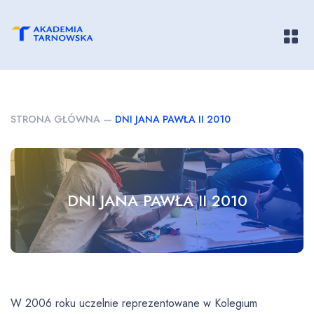
Pokaż/
STRONA GŁÓWNA
—
DNI JANA PAWŁA II 2010
DNI JANA PAWŁA II 2010
W 2006 roku uczelnie reprezentowane w Kolegium