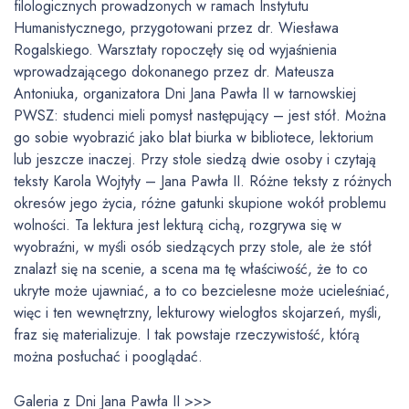
filologicznych prowadzonych w ramach Instytutu
Humanistycznego, przygotowani przez dr. Wiesława
Rogalskiego. Warsztaty ropoczęły się od wyjaśnienia
wprowadzającego dokonanego przez dr. Mateusza
Antoniuka, organizatora Dni Jana Pawła II w tarnowskiej
PWSZ: studenci mieli pomysł następujący – jest stół. Można
go sobie wyobrazić jako blat biurka w bibliotece, lektorium
lub jeszcze inaczej. Przy stole siedzą dwie osoby i czytają
teksty Karola Wojtyły – Jana Pawła II. Różne teksty z różnych
okresów jego życia, różne gatunki skupione wokół problemu
wolności. Ta lektura jest lekturą cichą, rozgrywa się w
wyobraźni, w myśli osób siedzących przy stole, ale że stół
znalazł się na scenie, a scena ma tę właściwość, że to co
ukryte może ujawniać, a to co bezcielesne może ucieleśniać,
więc i ten wewnętrzny, lekturowy wielogłos skojarzeń, myśli,
fraz się materializuje. I tak powstaje rzeczywistość, którą
można posłuchać i pooglądać.
Galeria z Dni Jana Pawła II >>>