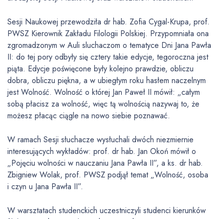
Sesji Naukowej przewodziła dr hab. Zofia Cygal-Krupa, prof.
PWSZ Kierownik Zakładu Filologii Polskiej. Przypomniała ona
zgromadzonym w Auli sluchaczom o tematyce Dni Jana Pawła
II: do tej pory odbyły się cztery takie edycje, tegoroczna jest
piąta. Edycje poświęcone były kolejno prawdzie, obliczu
dobra, obliczu piękna, a w ubiegłym roku hasłem naczelnym
jest Wolność. Wolność o której Jan Paweł II mówił: „całym
sobą płacisz za wolność, więc tą wolnością nazywaj to, że
możesz płacąc ciągle na nowo siebie poznawać.
W ramach Sesji słuchacze wysłuchali dwóch niezmiernie
interesujących wykładów: prof. dr hab. Jan Okoń mówił o
„Pojęciu wolności w nauczaniu Jana Pawła II”, a ks. dr hab.
Zbigniew Wolak, prof. PWSZ podjął temat „Wolność, osoba
i czyn u Jana Pawła II”.
W warsztatach studenckich uczestniczyli studenci kierunków