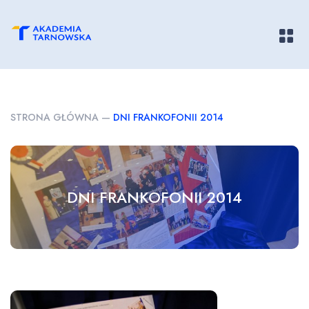
Pokaż/
STRONA GŁÓWNA
—
DNI FRANKOFONII 2014
DNI FRANKOFONII 2014