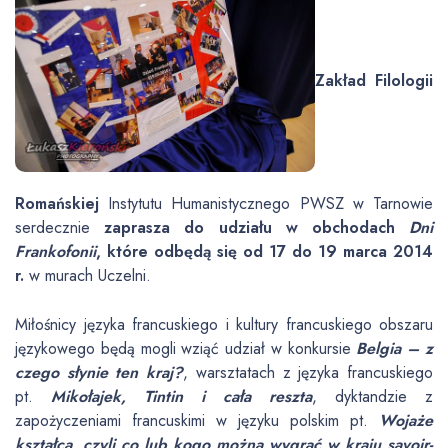
Zakład Filologii
Romańskiej
Instytutu Humanistycznego PWSZ w Tarnowie
serdecznie
zaprasza do udziału w obchodach
Dni
Frankofonii
, które odbędą się od 17 do 19 marca 2014
r.
w murach Uczelni.
Miłośnicy języka francuskiego i kultury francuskiego obszaru
językowego będą mogli wziąć udział w konkursie
Belgia – z
czego słynie ten kraj?
, warsztatach z języka francuskiego
pt.
Mikołajek, Tintin i cała reszta
, dyktandzie z
zapożyczeniami francuskimi w języku polskim pt.
Wojaże
kształcą, czyli co lub kogo można wygrać w kraju savoir-