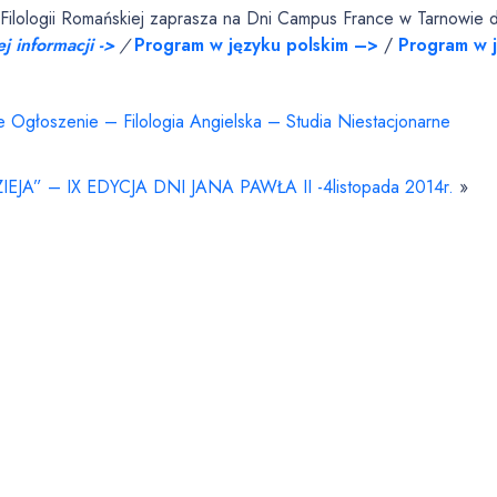
Filologii Romańskiej zaprasza na Dni Campus France w Tarnowie d
j informacji ->
/
Program w języku polskim –>
/
Program w 
Ogłoszenie – Filologia Angielska – Studia Niestacjonarne
EJA” – IX EDYCJA DNI JANA PAWŁA II -4listopada 2014r.
»