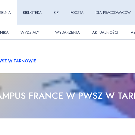
ZELNIA
BIBLIOTEKA
BIP
POCZTA
DLA PRACODAWCÓW
NIKA
WYDZIAŁY
WYDARZENIA
AKTUALNOŚCI
A
WSZ W TARNOWIE
AMPUS FRANCE W PWSZ W TA