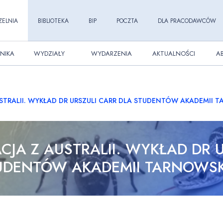
ZELNIA
BIBLIOTEKA
BIP
POCZTA
DLA PRACODAWCÓW
NIKA
WYDZIAŁY
WYDARZENIA
AKTUALNOŚCI
A
USTRALII. WYKŁAD DR URSZULI CARR DLA STUDENTÓW AKADEMII 
CJA Z AUSTRALII. WYKŁAD DR 
UDENTÓW AKADEMII TARNOWSK