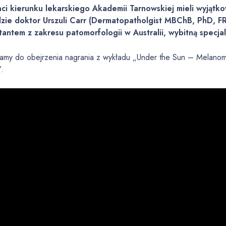
ci kierunku lekarskiego Akademii Tarnowskiej mieli wyjątk
zie doktor Urszuli Carr (Dermatopatholgist MBChB, PhD, FR
tantem z zakresu patomorfologii w Australii, wybitną specja
my do obejrzenia nagrania z wykładu „Under the Sun – Melanoma l
”.