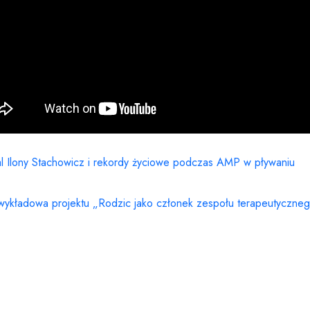
 Ilony Stachowicz i rekordy życiowe podczas AMP w pływaniu
wykładowa projektu „Rodzic jako członek zespołu terapeutycznego