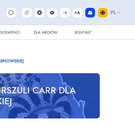
PL
Pokaż/ukryj wyszukiwarkę
BSOLWENCI
DLA MEDIÓW
KONTAKT
TARNOWSKIEJ
URSZULI CARR DLA
IEJ