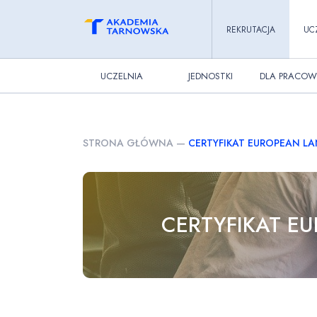
REKRUTACJA
UC
UCZELNIA
JEDNOSTKI
DLA PRACOW
STRONA GŁÓWNA
—
CERTYFIKAT EUROPEAN L
CERTYFIKAT E