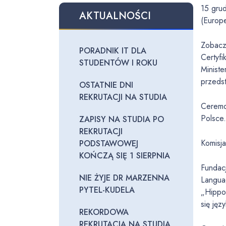
15 gru
AKTUALNOŚCI
(Europe
Zobacz
PORADNIK IT DLA
Certyfi
STUDENTÓW I ROKU
Ministe
przedst
OSTATNIE DNI
REKRUTACJI NA STUDIA
Ceremo
Polsce
ZAPISY NA STUDIA PO
REKRUTACJI
Komisj
PODSTAWOWEJ
KOŃCZĄ SIĘ 1 SIERPNIA
Fundac
NIE ŻYJE DR MARZENNA
Languag
PYTEL-KUDELA
„Hippo
się jęz
REKORDOWA
REKRUTACJA NA STUDIA