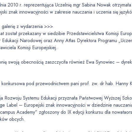
dnia 2010 r. reprezentująca Uczelnię mgr Sabina Nowak otrzymała
jski znak innowacyjności w zakresie nauczania i uczenia się język
 galerię z wydarzenia >>>
kat został przekazany w siedzibie Przedstawicielstwa Komisji Euro
r Edukacji Narodowej oraz Anny Atłas Dyrektora Programu „Uczenie
awiciela Komisji Europejskiej.
nię swoją obecnością zaszczyciła również Ewa Synowiec – dyrekto
.
a konkursowa pod przewodnictwem pani prof. zw. dr hab. Hanny K
ja Rozwoju Systemu Edukacji przyznała Państwowej Wyższej Szko
e Label – Europejski znak innowacyjności w dziedzinie nauczania
campus Academy” zgłoszony do IX edycji konkursu dla nowataorski
yków obcych.