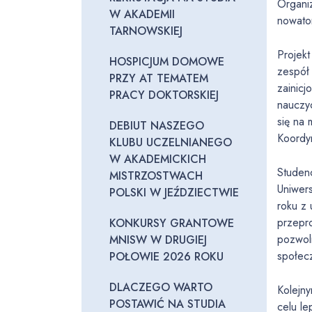
Organiz
W AKADEMII
nowator
TARNOWSKIEJ
Projek
HOSPICJUM DOMOWE
zespół
PRZY AT TEMATEM
zainicj
PRACY DOKTORSKIEJ
nauczyc
się na 
DEBIUT NASZEGO
Koordy
KLUBU UCZELNIANEGO
W AKADEMICKICH
Studenc
MISTRZOSTWACH
Uniwer
POLSKI W JEŹDZIECTWIE
roku z 
przepr
KONKURSY GRANTOWE
pozwoli
MNISW W DRUGIEJ
społecz
POŁOWIE 2026 ROKU
DLACZEGO WARTO
Kolejn
POSTAWIĆ NA STUDIA
celu l