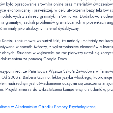
tów było opracowanie słownika online oraz materiałów ćwiczeniow
yce ekonomicznej i prawniczej, w celu utworzenia bazy tekstów sp
modułowych z zakresu gramatyki i słownictwa. Dodatkowo studenci 
ia gramatyki, szukali problemów gramatycznych w piosenkach anglo
ć im miały jako atrakcyjny materiał dydaktyczny.
 Komisji konkursowej wzbudził fakt, że motody i materiały edukacyj
ystywane w sposób twórczy, z wykorzystaniem elementów e-learn
 obcych. Studenci w większości po raz pierwszy uczyli się korzys
 dokumentem za pomocą Google Docs.
przypomnieć, że Państwowa Wyższa Szkoła Zawodowa w Tarnowie 
. Od 2003 r. Barbara Quirino, lektor języka włoskiego, koordynuje dz
elem nadrzędnym jest uświadomienie uczącym się znaczenia znajo
i. Projekt zmierza do wykształcenia kompetencji u studentów, przy
ultacje w Akademickim Ośrodku Pomocy Psychologicznej