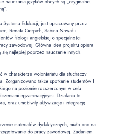
nie nauczania języków obcych są „oryginalne,
ną”.
 Systemu Edukacji, jest opracowany przez
iec, Renata Cierpich, Sabina Nowak i
ntów filologii angielskiej o specjalności
pracy zawodowej. Główna idea projektu opiera
ą się najlepiej poprzez nauczanie innych.
jęć w charakterze wolontariatu dla słuchaczy
. Zorganizowano także spotkanie studentów I
lskiego na poziomie rozszerzonym w celu
czeniami egzaminacyjnymi. Działania te
a, oraz umożliwiły aktywizację i integrację
rzenie materiałów dydaktycznych, miało ono na
 przygotowanie do pracy zawodowej. Zadaniem