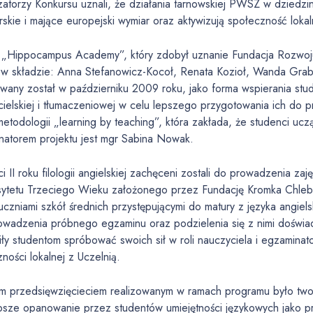
atorzy Konkursu uznali, że działania tarnowskiej PWSZ w dziedzi
skie i mające europejski wymiar oraz aktywizują społeczność lokal
t „Hippocampus Academy”, który zdobył uznanie Fundacja Rozwoju
 w składzie: Anna Stefanowicz-Kocoł, Renata Kozioł, Wanda Grab
owany został w październiku 2009 roku, jako forma wspierania stude
ielskiej i tłumaczeniowej w celu lepszego przygotowania ich do 
metodologii „learning by teaching”, która zakłada, że studenci ucz
natorem projektu jest mgr Sabina Nowak.
i II roku filologii angielskiej zachęceni zostali do prowadzenia za
sytetu Trzeciego Wieku założonego przez Fundację Kromka Chleba
uczniami szkół średnich przystępującymi do matury z języka angie
owadzenia próbnego egzaminu oraz podzielenia się z nimi doświad
ły studentom spróbować swoich sił w roli nauczyciela i egzaminator
ności lokalnej z Uczelnią.
ym przedsięwzięcieciem realizowanym w ramach programu było two
epsze opanowanie przez studentów umiejętności językowych jako