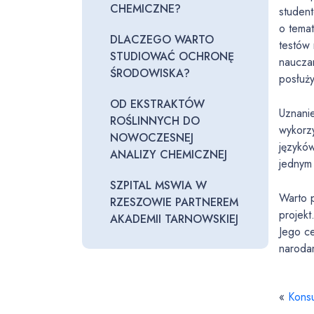
CHEMICZNE?
studen
o temat
DLACZEGO WARTO
testów 
STUDIOWAĆ OCHRONĘ
nauczan
ŚRODOWISKA?
posłuży
OD EKSTRAKTÓW
Uznanie
ROŚLINNYCH DO
wykorz
NOWOCZESNEJ
języków
ANALIZY CHEMICZNEJ
jednym
SZPITAL MSWIA W
Warto 
RZESZOWIE PARTNEREM
projekt
AKADEMII TARNOWSKIEJ
Jego c
narodam
«
Kons