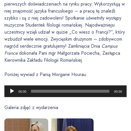
pierwszych doświadczeniach na rynku pracy. Wykorzystują w
niej znajomość języka francuskiego – a pracę tę znaleźli
szybko i są z niej zadowoleni! Spotkanie uświetniły występy
muzyczne Studentek filologii romańskiej. Najodważniejsi
uczestnicy wzięli udział w quizie „Co wiesz o Francji?”, który
wzbudził wiele emocji. Zwycięskim drużynom – zdobywcom
nagród serdecznie gratulujemy! Zamknięcia Dnia
Campus
France
dokonała Pani mgr Małgorzata Pociecha, Zastępca
Kierownika Zakładu Filologii Romańskiej.
Poniżej wywiad z Panią Morgane Hourau
O
00:00
00:00
d
t
Galeria zdjęć z wydarzenia
w
a
r
z