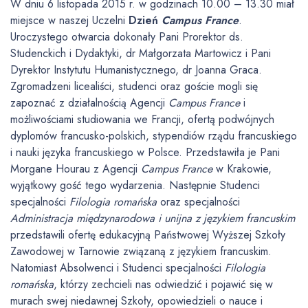
W dniu 6 listopada 2015 r. w godzinach 10.00 – 13.30 miał
miejsce w naszej Uczelni
Dzień
Campus France
.
Uroczystego otwarcia dokonały Pani Prorektor ds.
Studenckich i Dydaktyki, dr Małgorzata Martowicz i Pani
Dyrektor Instytutu Humanistycznego, dr Joanna Graca.
Zgromadzeni licealiści, studenci oraz goście mogli się
zapoznać z działalnością Agencji
Campus France
i
możliwościami studiowania we Francji, ofertą podwójnych
dyplomów francusko-polskich, stypendiów rządu francuskiego
i nauki języka francuskiego w Polsce. Przedstawiła je Pani
Morgane Hourau z Agencji
Campus France
w Krakowie,
wyjątkowy gość tego wydarzenia. Następnie Studenci
specjalności
Filologia romańska
oraz specjalności
Administracja międzynarodowa i unijna z językiem francuskim
przedstawili ofertę edukacyjną Państwowej Wyższej Szkoły
Zawodowej w Tarnowie związaną z językiem francuskim.
Natomiast Absolwenci i Studenci specjalności
Filologia
romańska
, którzy zechcieli nas odwiedzić i pojawić się w
murach swej niedawnej Szkoły, opowiedzieli o nauce i