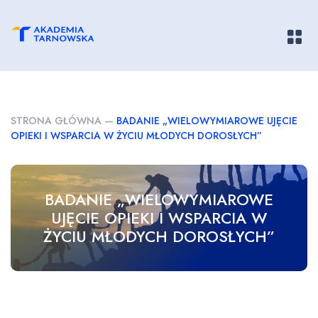
Pokaż/
STRONA GŁÓWNA
—
BADANIE „WIELOWYMIAROWE UJĘCIE
OPIEKI I WSPARCIA W ŻYCIU MŁODYCH DOROSŁYCH”
BADANIE „WIELOWYMIAROWE
UJĘCIE OPIEKI I WSPARCIA W
ŻYCIU MŁODYCH DOROSŁYCH”