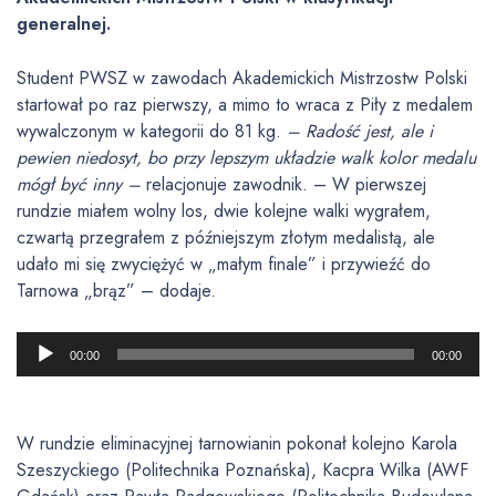
generalnej.
Student PWSZ w zawodach Akademickich Mistrzostw Polski
startował po raz pierwszy, a mimo to wraca z Piły z medalem
wywalczonym w kategorii do 81 kg.
– Radość jest, ale i
pewien niedosyt, bo przy lepszym układzie walk kolor medalu
mógł być inny –
relacjonuje zawodnik. – W pierwszej
rundzie miałem wolny los, dwie kolejne walki wygrałem,
czwartą przegrałem z późniejszym złotym medalistą, ale
udało mi się zwyciężyć w „małym finale” i przywieźć do
Tarnowa „brąz” – dodaje.
O
00:00
00:00
d
t
w
W rundzie eliminacyjnej tarnowianin pokonał kolejno Karola
a
Szeszyckiego (Politechnika Poznańska), Kacpra Wilka (AWF
r