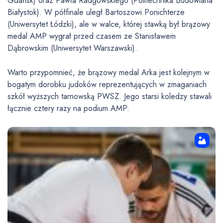
Gdańsk) oraz Pawła Radgowskiego (Politechnika Budowlana
z
Białystok). W półfinale uległ Bartoszowi Ponichterze
a
(Uniwersytet Łódzki), ale w walce, której stawką był brązowy
c
medal AMP wygrał przed czasem ze Stanisławem
z
Dąbrowskim (Uniwersytet Warszawski).
p
l
Warto przypomnieć, że brązowy medal Arka jest kolejnym w
i
bogatym dorobku judoków reprezentujących w zmaganiach
k
szkół wyższych tarnowską PWSZ. Jego starsi koledzy stawali
ó
łącznie cztery razy na podium AMP.
w
d
ź
w
i
ę
k
o
w
y