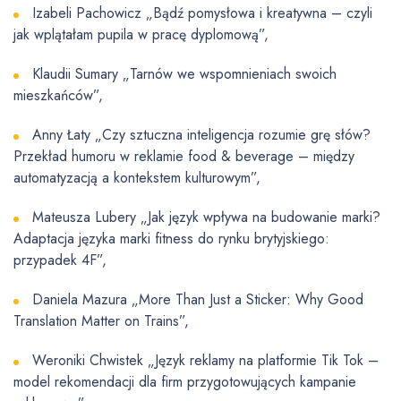
Izabeli Pachowicz „Bądź pomysłowa i kreatywna – czyli
jak wplątałam pupila w pracę dyplomową”,
Klaudii Sumary „Tarnów we wspomnieniach swoich
mieszkańców”,
Anny Łaty „Czy sztuczna inteligencja rozumie grę słów?
Przekład humoru w reklamie food & beverage – między
automatyzacją a kontekstem kulturowym”,
Mateusza Lubery „Jak język wpływa na budowanie marki?
Adaptacja języka marki fitness do rynku brytyjskiego:
przypadek 4F”,
Daniela Mazura „More Than Just a Sticker: Why Good
Translation Matter on Trains”,
Weroniki Chwistek „Język reklamy na platformie Tik Tok –
model rekomendacji dla firm przygotowujących kampanie