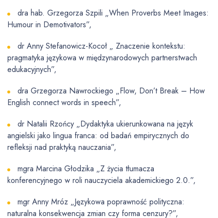
dra hab. Grzegorza Szpili „When Proverbs Meet Images:
Humour in Demotivators”,
dr Anny Stefanowicz-Kocoł „ Znaczenie kontekstu:
pragmatyka językowa w międzynarodowych partnerstwach
edukacyjnych”,
dra Grzegorza Nawrockiego „Flow, Don’t Break – How
English connect words in speech”,
dr Natalii Rzońcy „Dydaktyka ukierunkowana na język
angielski jako lingua franca: od badań empirycznych do
refleksji nad praktyką nauczania”,
mgra Marcina Głodzika „Z życia tłumacza
konferencyjnego w roli nauczyciela akademickiego 2.0.”,
mgr Anny Mróz „Językowa poprawność polityczna:
naturalna konsekwencja zmian czy forma cenzury?”,