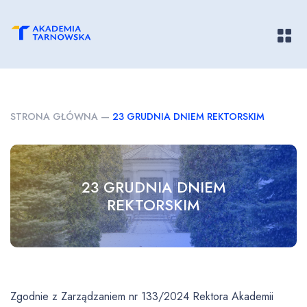
Pokaż/
STRONA GŁÓWNA
—
23 GRUDNIA DNIEM REKTORSKIM
23 GRUDNIA DNIEM
REKTORSKIM
Zgodnie z Zarządzaniem nr 133/2024 Rektora Akademii